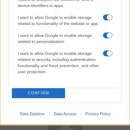
device identifiers in apps.
I want to allow Google to enable storage
related to functionality of the website or app.
I want to allow Google to enable storage
TAGS
artisti mma
media music awards
related to personalization.
media music awards 2016
mma
mma 2016
I want to allow Google to enable storage
related to security, including authentication
Articol anterior
Următorul articol
functionality and fraud prevention, and other
Filmul „Zoolander 2“,
VIDEO Filmul „Selfie 69“,
user protection.
disponibil în format Blu Ray şi
selectat la Festivalul de Film
DVD
de la Montreal
CONFIRM
Data Deletion
Data Access
Privacy Policy