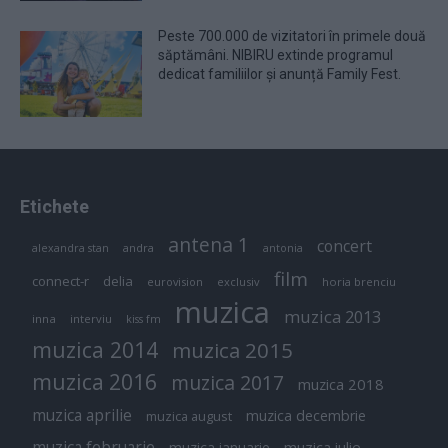
Peste 700.000 de vizitatori în primele două
săptămâni. NIBIRU extinde programul
dedicat familiilor și anunță Family Fest.
Etichete
antena 1
concert
andra
alexandra stan
antonia
film
connect-r
delia
eurovision
exclusiv
horia brenciu
muzica
muzica 2013
inna
interviu
kiss fm
muzica 2014
muzica 2015
muzica 2016
muzica 2017
muzica 2018
muzica aprilie
muzica decembrie
muzica august
muzica februarie
muzica iulie
muzica ianuarie