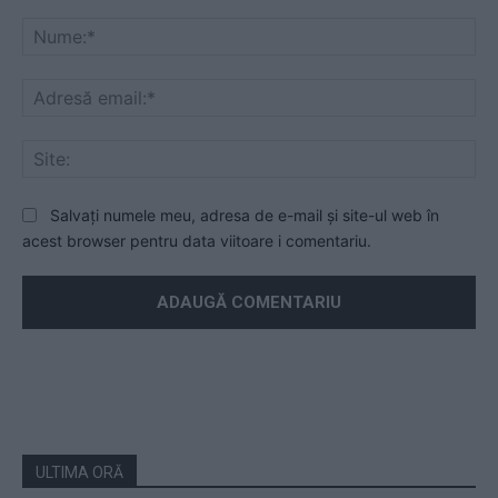
Mesaj
Nu
Ad
ema
Sit
Salvați numele meu, adresa de e-mail și site-ul web în
acest browser pentru data viitoare i comentariu.
ULTIMA ORĂ