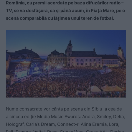
România, cu premii acordate pe baza difuzărilor radio –
TV, se va desfășura, ca şi până acum, în Piața Mare, pe o
scenă comparabilă cu lățimea unui teren de fotbal.
Nume consacrate vor cânta pe scena din Sibiu la cea de-
a cincea ediție Media Music Awards: Andra, Smiley, Delia,
Holograf, Carla’s Dream, Connect-r, Alina Eremia, Lora,
Feli, Faydee, Voltaj, Puya, Guess Who, Grasu XXL, Dorian