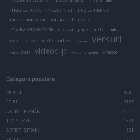
muzica iunie
muzica mai
muzica martie
muzica octombrie
muzica noiembrie
muzica septembrie
pepe
smiley
next star
pro tv
versuri
te cunosc de undeva
tcdu
trailer
videoclip
x factor
versuri 2018
vocea romaniei
Categorii populare
VERSURI
9580
ȘTIRI
6187
ARTIȘTI ROMÂNI
4618
TIMP LIBER
1341
ARTIȘTI STRĂINI
531
SPECIAL
218