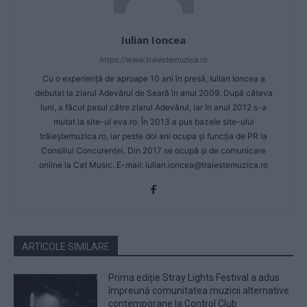
Iulian Ioncea
https://www.traiestemuzica.ro
Cu o experiență de aproape 10 ani în presă, Iulian Ioncea a
debutat la ziarul Adevărul de Seară în anul 2009. După câteva
luni, a făcut pasul către ziarul Adevărul, iar în anul 2012 s-a
mutat la site-ul eva.ro. În 2013 a pus bazele site-ului
trăieștemuzica.ro, iar peste doi ani ocupa și funcția de PR la
Consiliul Concurenței. Din 2017 se ocupă și de comunicare
online la Cat Music. E-mail:
iulian.ioncea@traiestemuzica.ro
ARTICOLE SIMILARE
Prima ediție Stray Lights Festival a adus
împreună comunitatea muzicii alternative
contemporane la Control Club