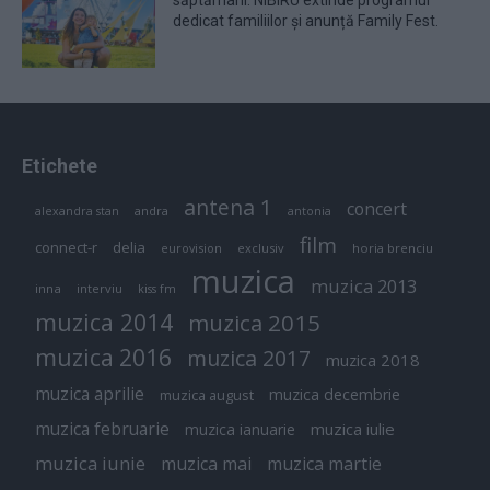
dedicat familiilor și anunță Family Fest.
Etichete
antena 1
concert
andra
alexandra stan
antonia
film
connect-r
delia
eurovision
exclusiv
horia brenciu
muzica
muzica 2013
inna
interviu
kiss fm
muzica 2014
muzica 2015
muzica 2016
muzica 2017
muzica 2018
muzica aprilie
muzica decembrie
muzica august
muzica februarie
muzica iulie
muzica ianuarie
muzica iunie
muzica mai
muzica martie