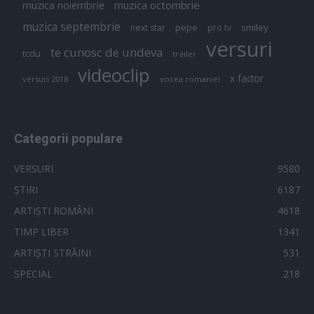
muzica octombrie
muzica noiembrie
muzica septembrie
pepe
smiley
next star
pro tv
versuri
te cunosc de undeva
tcdu
trailer
videoclip
x factor
versuri 2018
vocea romaniei
Categorii populare
VERSURI
9580
ȘTIRI
6187
ARTIȘTI ROMÂNI
4618
TIMP LIBER
1341
ARTIȘTI STRĂINI
531
SPECIAL
218