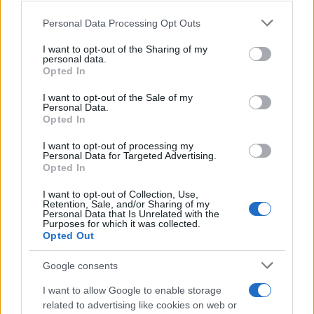
Please note that this website/app uses one or more Google
Personal Data Processing Opt Outs
services and may gather and store information including but
not limited to your visit or usage behaviour. You may click to
I want to opt-out of the Sharing of my
personal data.
grant or deny consent to Google and its third-party tags to
Opted In
use your data for below specified purposes in below Google
consent section.
I want to opt-out of the Sale of my
Personal Data.
Opted In
I want to opt-out of processing my
Personal Data for Targeted Advertising.
Opted In
I want to opt-out of Collection, Use,
Retention, Sale, and/or Sharing of my
Personal Data that Is Unrelated with the
Purposes for which it was collected.
Opted Out
Google consents
I want to allow Google to enable storage
related to advertising like cookies on web or