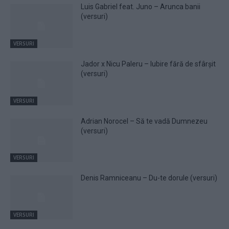
Luis Gabriel feat. Juno – Arunca banii
(versuri)
VERSURI
Jador x Nicu Paleru – Iubire fără de sfârșit
(versuri)
VERSURI
Adrian Norocel – Să te vadă Dumnezeu
(versuri)
VERSURI
Denis Ramniceanu – Du-te dorule (versuri)
VERSURI