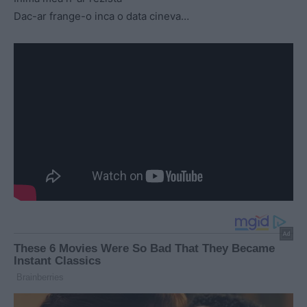
Dac-ar frange-o inca o data cineva…