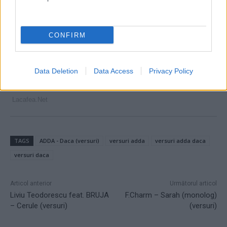
CONFIRM
Data Deletion
Data Access
Privacy Policy
TAGS
ADDA - Daca (versuri)
versuri adda
versuri adda daca
versuri daca
Articol anterior
Următorul articol
Liviu Teodorescu feat. BRUJA
F.Charm – Sarah (monolog)
– Cerule (versuri)
(versuri)