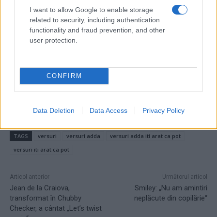
I want to allow Google to enable storage
related to security, including authentication
functionality and fraud prevention, and other
user protection.
CONFIRM
Data Deletion
Data Access
Privacy Policy
TAGS
versuri
versuri adda
versuri adda iti arat ca pot
versuri iti arat ca pot
Articol anterior
Următorul articol
Jean de la Craiova,
Smiley: „Nu am amintiri
transformat în Chubby
neplăcute din copilărie“
Checker, a cântat „Let’s twist