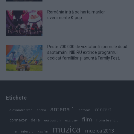
România intră pe harta marilor
evenimente K-pop
Peste 700.000 de vizitatori în primele două
săptămâni. NIBIRU extinde programul
dedicat familiilor și anunță Family Fest.
Etichete
antena 1
concert
andra
alexandra stan
antonia
film
connect-r
delia
eurovision
exclusiv
horia brenciu
muzica
muzica 2013
inna
interviu
kiss fm