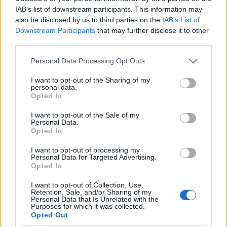
IAB’s list of downstream participants. This information may
also be disclosed by us to third parties on the
IAB’s List of
Downstream Participants
that may further disclose it to other
third parties.
Please note that this website/app uses one or more Google
Personal Data Processing Opt Outs
services and may gather and store information including but
not limited to your visit or usage behaviour. You may click to
I want to opt-out of the Sharing of my
personal data.
grant or deny consent to Google and its third-party tags to
Opted In
use your data for below specified purposes in below Google
consent section.
I want to opt-out of the Sale of my
Personal Data.
Opted In
I want to opt-out of processing my
Personal Data for Targeted Advertising.
Opted In
I want to opt-out of Collection, Use,
Retention, Sale, and/or Sharing of my
Personal Data that Is Unrelated with the
Purposes for which it was collected.
Opted Out