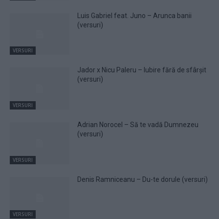
Luis Gabriel feat. Juno – Arunca banii
(versuri)
VERSURI
Jador x Nicu Paleru – Iubire fără de sfârșit
(versuri)
VERSURI
Adrian Norocel – Să te vadă Dumnezeu
(versuri)
VERSURI
Denis Ramniceanu – Du-te dorule (versuri)
VERSURI