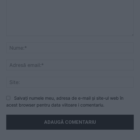
Mesaj
Nu
Ad
ema
Sit
Salvați numele meu, adresa de e-mail și site-ul web în
acest browser pentru data viitoare i comentariu.