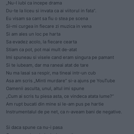
„Nu-l iubi ca incepe drama
Du-te la liceu si invata ca ai viitorul in fata”.
Eu visam sa cant sa fiu o stea pe scena
Si-mi curgea in fiecare zi muzica in vena
Si am ales un loc pe harta
Sa evadez acolo, la fiecare cearta
Stiam ca pot, pot mai mult de-atat
Imi spuneau si visele cand eram singura pe pamant
Si te iubeam, dar ma raneai atat de tare
Nu ma lasai sa respir, ma tineai intr-un cub
Asa am scris „Minti murdare” si-a ajuns pe YouTube
Oamenii asculta, unul, altul imi spune
„Cum ai scris tu piesa asta, ce vindeca atata lume?”
Am rupt bucati din mine si le-am pus pe hartie
Instrumentalul de pe net, ca n-aveam bani de negative.
Si daca spune ca nu-i pasa