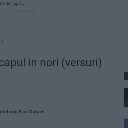
i)
apul in nori (versuri)
rpretata de Alex Mataev