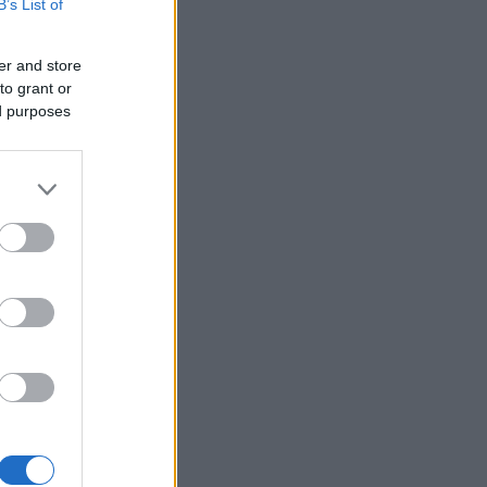
B’s List of
er and store
to grant or
ed purposes