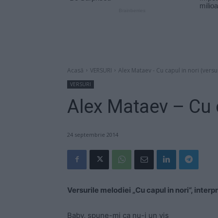
Acasă
VERSURI
Alex Mataev - Cu capul in nori (versur
VERSURI
Alex Mataev – Cu c
24 septembrie 2014
Versurile melodiei „Cu capul in nori“, inte
Baby, spune-mi ca nu-i un vis