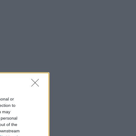
sonal or
ection to
ou may
 personal
out of the
 downstream