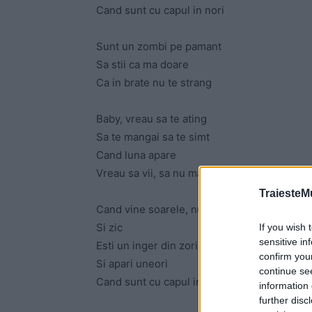
Cand sunt cu capul in nori
Sunt un zombi pe pamant
Sa stii ca ma doare
Ca in brate nu te strang
Baby, vreau sa te ating
Sa te mangai sa te simt
Cand luna apare
Vreau sa vii, sa nu mai strig
TraiesteM
Cand vine soarele, nu pot sa-l sting
Si zic
If you wish 
sensitive in
Esti un inger din zori
confirm you
Si apari uneori
continue se
Cand sunt cu capul in nori
information 
further disc