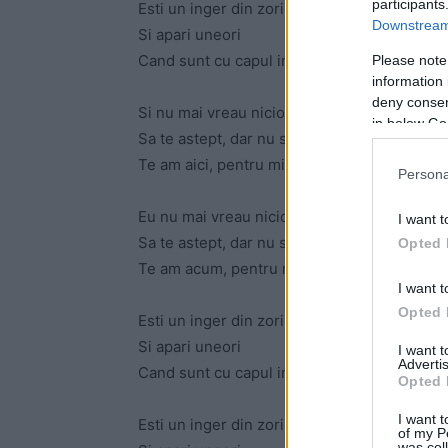
participants
Esti un inger din zori
Downstream 
Si apari uneori
Cand sunt cu capul in nori
Please note
information 
deny consent
Si nu mai vreau niciodata sa stau
in below Go
Sa te astept, dar nu stiu unde sa caut
Te am aici, pentru mine, acum pentru mine
Persona
Eu nu mai vreau niciodata sa stau
I want t
Sa te astept, dar nu stiu unde sa caut
Opted 
Te am acum, pentru mine, si soarele-mi vine 
I want t
Opted 
Esti un inger din zori
Si apari uneori
I want 
Advertis
Cand sunt cu capul in nori
Opted 
I want t
Esti un inger din zori
of my P
was col