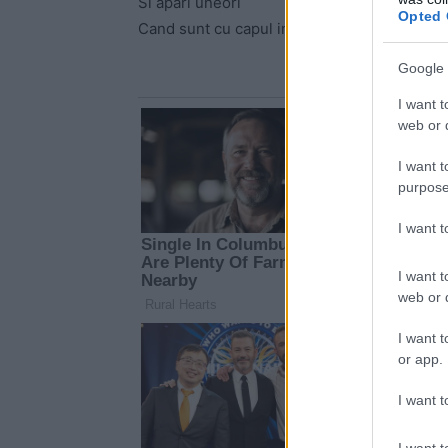
Si apari uneori
Opted 
Cand sunt cu capul in nori
Google 
I want t
web or d
I want t
purpose
I want 
I want t
web or d
I want t
or app.
I want t
I want t