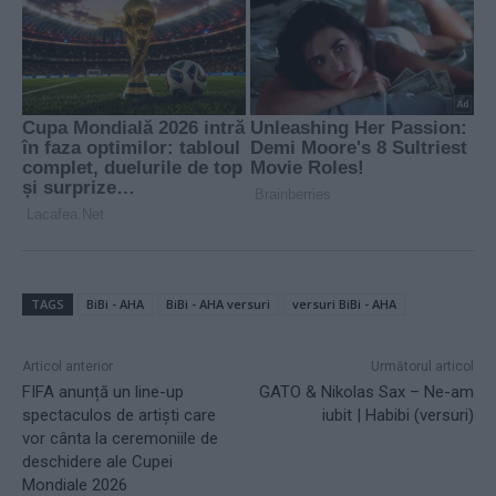
TAGS
BiBi - AHA
BiBi - AHA versuri
versuri BiBi - AHA
Articol anterior
Următorul articol
FIFA anunță un line-up
GATO & Nikolas Sax – Ne-am
spectaculos de artiști care
iubit | Habibi (versuri)
vor cânta la ceremoniile de
deschidere ale Cupei
Mondiale 2026