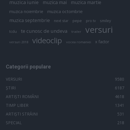
muzica iunie
muzica mai
muzica martie
muzica octombrie
muzica noiembrie
muzica septembrie
pepe
smiley
next star
pro tv
versuri
te cunosc de undeva
tcdu
trailer
videoclip
x factor
versuri 2018
vocea romaniei
Categorii populare
VERSURI
9580
ȘTIRI
6187
ARTIȘTI ROMÂNI
4618
TIMP LIBER
1341
ARTIȘTI STRĂINI
531
SPECIAL
218