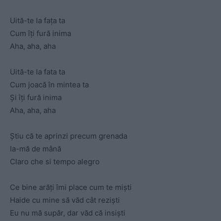
Uită-te la fața ta
Cum îți fură inima
Aha, aha, aha
Uită-te la fata ta
Cum joacă în mintea ta
Și îți fură inima
Aha, aha, aha
Știu că te aprinzi precum grenada
Ia-mă de mână
Claro che si tempo alegro
Ce bine arăți îmi place cum te miști
Haide cu mine să văd cât reziști
Eu nu mă supăr, dar văd că insiști