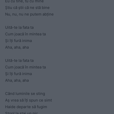
Eu cu tine, tu cu mine
Știu că știi că ne stă bine
Nu, nu, nu ne putem abține
Uită-te la fata ta
Cum joacă în mintea ta
Și îți fură inima
Aha, aha, aha
Uită-te la fata ta
Cum joacă în mintea ta
Și îți fură inima
Aha, aha, aha
Când luminile se sting
Aș vrea să îți spun ce simt
Haide departe să fugim
Stop! Ia stai un pic