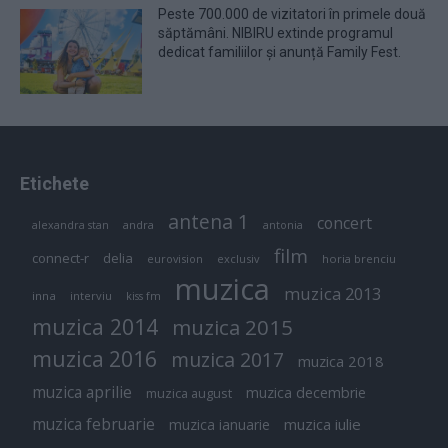
Peste 700.000 de vizitatori în primele două
săptămâni. NIBIRU extinde programul
dedicat familiilor și anunță Family Fest.
Etichete
antena 1
concert
andra
alexandra stan
antonia
film
connect-r
delia
eurovision
exclusiv
horia brenciu
muzica
muzica 2013
inna
interviu
kiss fm
muzica 2014
muzica 2015
muzica 2016
muzica 2017
muzica 2018
muzica aprilie
muzica decembrie
muzica august
muzica februarie
muzica iulie
muzica ianuarie