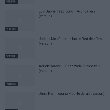
VERSURI
Luis Gabriel feat. Juno – Arunca banii
(versuri)
VERSURI
Jador x Nicu Paleru – Iubire fără de sfârșit
(versuri)
VERSURI
Adrian Norocel – Să te vadă Dumnezeu
(versuri)
VERSURI
Denis Ramniceanu – Du-te dorule (versuri)