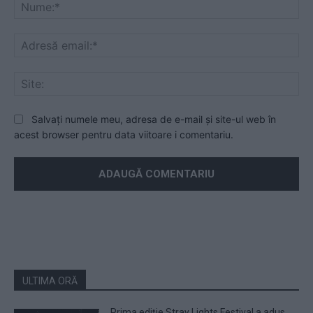
Nu
Ad
ema
Sit
Salvați numele meu, adresa de e-mail și site-ul web în
acest browser pentru data viitoare i comentariu.
ULTIMA ORĂ
Prima ediție Stray Lights Festival a adus