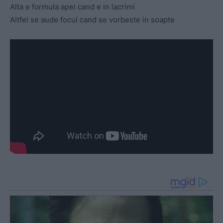
Alta e formula apei cand e in lacrimi
Altfel se aude focul cand se vorbeste in soapte