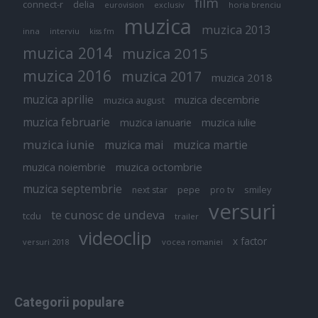
film
connect-r
delia
eurovision
exclusiv
horia brenciu
muzica
muzica 2013
inna
interviu
kiss fm
muzica 2014
muzica 2015
muzica 2016
muzica 2017
muzica 2018
muzica aprilie
muzica decembrie
muzica august
muzica februarie
muzica iulie
muzica ianuarie
muzica iunie
muzica mai
muzica martie
muzica octombrie
muzica noiembrie
muzica septembrie
pepe
smiley
next star
pro tv
versuri
te cunosc de undeva
tcdu
trailer
videoclip
x factor
versuri 2018
vocea romaniei
Categorii populare