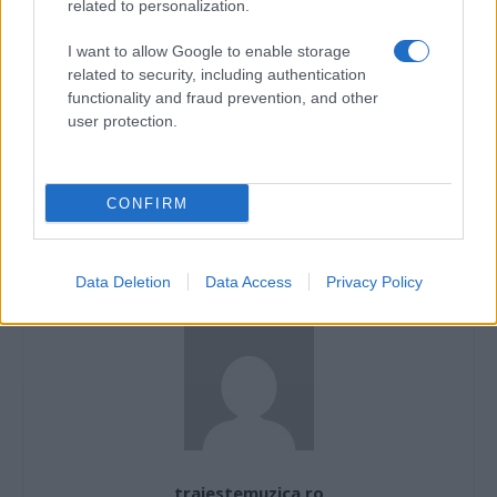
related to personalization.
I want to allow Google to enable storage
related to security, including authentication
TAGS
versuri
versuri carla's dreams
functionality and fraud prevention, and other
user protection.
versuri carlas dreams formula apei
versuri formula apei
Articol anterior
Următorul articol
CONFIRM
Ami a lansat videoclipul
Andreea Balan – Fantezia de
melodiei „Indiferenţa ta“
iarna (versuri)
Data Deletion
Data Access
Privacy Policy
traiestemuzica.ro