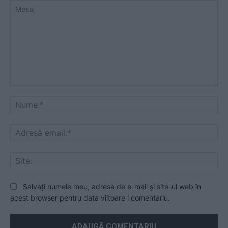
Mesaj
Nu
Ad
ema
Sit
Salvați numele meu, adresa de e-mail și site-ul web în
acest browser pentru data viitoare i comentariu.