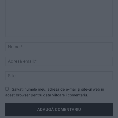
Mesaj
Nu
Ad
ema
Sit
Salvați numele meu, adresa de e-mail și site-ul web în
acest browser pentru data viitoare i comentariu.