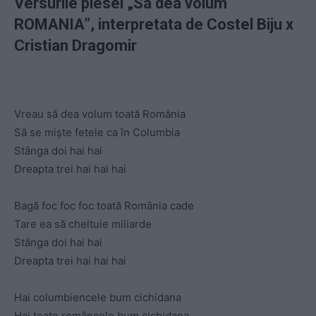
Versurile piesei „Sa dea volum
ROMANIA”, interpretata de Costel Biju x
Cristian Dragomir
Vreau să dea volum toată România
Să se miște fetele ca în Columbia
Stânga doi hai hai
Dreapta trei hai hai hai
Bagă foc foc foc toată România cade
Tare ea să cheltuie miliarde
Stânga doi hai hai
Dreapta trei hai hai hai
Hai columbiencele bum cichidana
Hai toate româncele bum cichidana