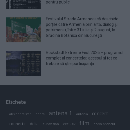
pentru public
Festivalul Strada Armenească deschide
porțile către Armenia prin artă, dialog și
patrimoniu, între 31 iulie și 2 august, la
Grădina Botanică din București
Rockstadt Extreme Fest 2026 – programul
complet al concertelor, accesul și tot ce
trebuie să știe participanții
Etichete
antena 1
concert
andra
alexandra stan
antonia
film
connect-r
delia
eurovision
exclusiv
horia brenciu