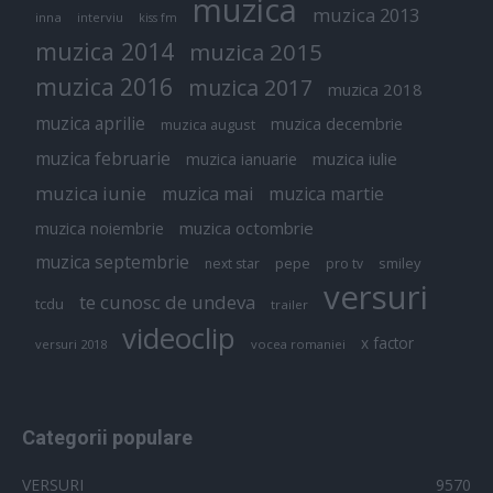
muzica
muzica 2013
inna
interviu
kiss fm
muzica 2014
muzica 2015
muzica 2016
muzica 2017
muzica 2018
muzica aprilie
muzica decembrie
muzica august
muzica februarie
muzica iulie
muzica ianuarie
muzica iunie
muzica mai
muzica martie
muzica octombrie
muzica noiembrie
muzica septembrie
pepe
smiley
next star
pro tv
versuri
te cunosc de undeva
tcdu
trailer
videoclip
x factor
versuri 2018
vocea romaniei
Categorii populare
VERSURI
9570