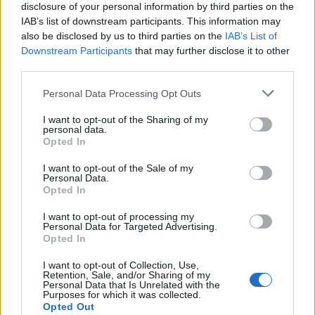
disclosure of your personal information by third parties on the
IAB’s list of downstream participants. This information may
also be disclosed by us to third parties on the
IAB’s List of
Downstream Participants
that may further disclose it to other
third parties.
Please note that this website/app uses one or more Google
Personal Data Processing Opt Outs
services and may gather and store information including but
not limited to your visit or usage behaviour. You may click to
I want to opt-out of the Sharing of my
personal data.
grant or deny consent to Google and its third-party tags to
Opted In
use your data for below specified purposes in below Google
consent section.
I want to opt-out of the Sale of my
Personal Data.
Opted In
I want to opt-out of processing my
Personal Data for Targeted Advertising.
Opted In
I want to opt-out of Collection, Use,
Retention, Sale, and/or Sharing of my
Personal Data that Is Unrelated with the
Purposes for which it was collected.
Opted Out