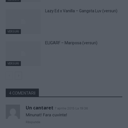
Lazy Ed x Vanilla – Gangsta Luv (versuri)
VERSURI
ELIGARF – Mariposa (versuri)
VERSURI
4 COMENTARII
Un cantaret
7 aprilie 2015 La 19:36
Minunat! Fara cuvinte!
Răspunde