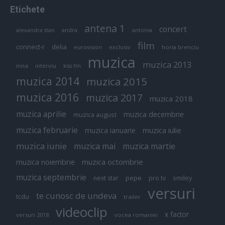
Etichete
antena 1
concert
andra
alexandra stan
antonia
film
connect-r
delia
eurovision
exclusiv
horia brenciu
muzica
muzica 2013
inna
interviu
kiss fm
muzica 2014
muzica 2015
muzica 2016
muzica 2017
muzica 2018
muzica aprilie
muzica decembrie
muzica august
muzica februarie
muzica iulie
muzica ianuarie
muzica iunie
muzica mai
muzica martie
muzica octombrie
muzica noiembrie
muzica septembrie
pepe
smiley
next star
pro tv
versuri
te cunosc de undeva
tcdu
trailer
videoclip
x factor
versuri 2018
vocea romaniei