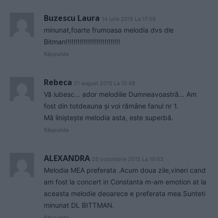
Buzescu Laura
14 iulie 2015 La 17:59
minunat,foarte frumoasa melodia dvs dle
Bitman!!!!!!!!!!!!!!!!!!!!!!!!!!!!
Răspunde
Rebeca
21 august 2015 La 15:48
Vă iubesc… ador melodiile Dumneavoastră… Am
fost din totdeauna și voi rămâne fanul nr 1.
Mă liniștește melodia asta, este superbă.
Răspunde
ALEXANDRA
25 octombrie 2015 La 10:53
Melodia MEA preferata .Acum doua zile,vineri cand
am fost la concert in Constanta m-am emotion at la
aceasta melodie deoarece e preferata mea.Sunteti
minunat DL BITTMAN.
Răspunde