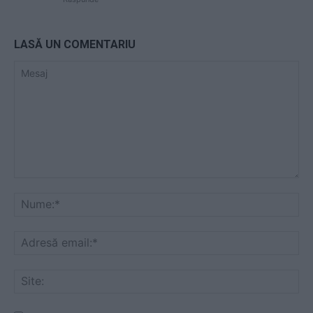
LASĂ UN COMENTARIU
Mesaj
Nu
Ad
ema
Sit