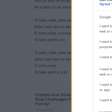
Nici nu stiu ce mi-a facut
Opted 
M-a rapit cu un sarut
Google 
Si bate, bate, bate tare
I want t
Bate, bate tare si sare din piept
web or d
E inima mea, e inima mea
Si bate pentru ea
I want t
purpose
Si bate, bate, bate tare
I want 
Bate, bate tare si sare din piept
E inima mea
I want t
Si bate pentru a ta
web or d
I want t
or app.
I want t
I want t