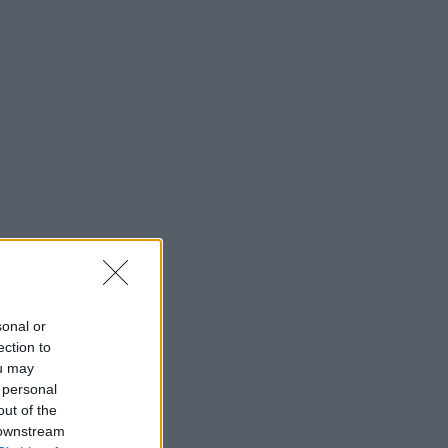
sonal or
ection to
ou may
 personal
out of the
 downstream