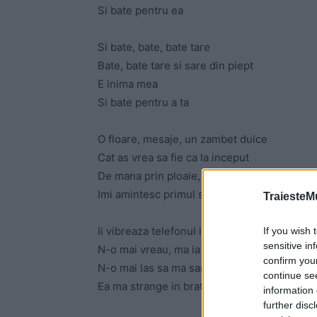
Si bate pentru ea
Si bate, bate, bate tare
Bate, bate tare si sare din piept
E inima mea
Si bate pentru a ta
O floare, mesaje, un zambet dulce
Cat as vrea sa fie ca la inceput
De mana prin ploaie, noi ne iubeam
Imi amintesc primul sarut
TraiesteM
Ii vibreaza telefonul intr-una
If you wish 
sensitive in
N-o mai vreau, ma ia de mana
confirm you
N-o mai las sa ma sarute
continue se
Ea ma strange in brate iar
information 
further disc