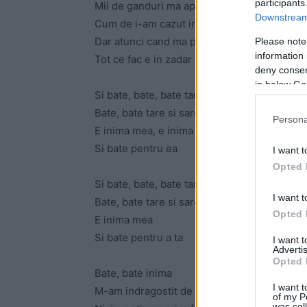
participants
Mii de ganduri ma apasa
Downstream 
Cum de i-am cazut in plasa
Dar atunci cand ma priveste
Please note
information 
Tot ce fac e in zadar
deny consent
in below Go
Si bate, bate, bate tare
Bate, bate tare si sare din piept
Persona
E inima mea, e inima mea
Si bate pentru ea
I want t
Opted 
Si bate, bate, bate tare
I want t
Bate, bate tare si sare din piept
Opted 
E inima mea
Si bate pentru a ta
I want 
Advertis
Opted 
Bate, bate inima
I want t
M-am indragostit de ea
of my P
was col