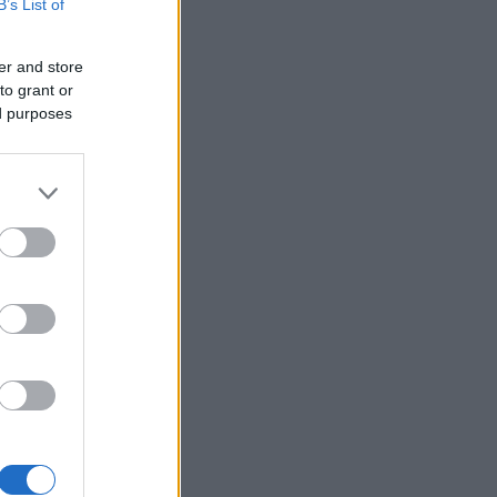
B’s List of
er and store
to grant or
ed purposes