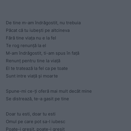
De tine m-am îndrăgostit, nu trebuia
Păcat că tu iubești pe altcineva
Fără tine viața nu e la fel
Te rog renunță la el
M-am îndrăgostit, ti-am spus în față
Renunț pentru tine la viață
El te tratează la fel ca pe toate
Sunt intre viață și moarte
Spune-mi ce-ți oferă mai mult decât mine
Se distrează, te-a gasit pe tine
Doar tu esti, doar tu esti
Omul pe care pot sa-l iubesc
Poate-i gresit, poate-i gresit