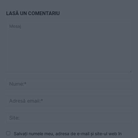
LASĂ UN COMENTARIU
Mesaj
Nu
Ad
ema
Sit
Salvați numele meu, adresa de e-mail și site-ul web în