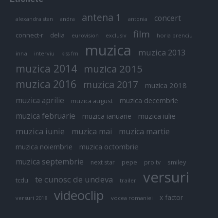
antena 1
concert
andra
alexandra stan
antonia
film
connect-r
delia
eurovision
exclusiv
horia brenciu
muzica
muzica 2013
inna
interviu
kiss fm
muzica 2014
muzica 2015
muzica 2016
muzica 2017
muzica 2018
muzica aprilie
muzica decembrie
muzica august
muzica februarie
muzica iulie
muzica ianuarie
muzica iunie
muzica mai
muzica martie
muzica octombrie
muzica noiembrie
muzica septembrie
pepe
smiley
next star
pro tv
versuri
te cunosc de undeva
tcdu
trailer
videoclip
x factor
versuri 2018
vocea romaniei