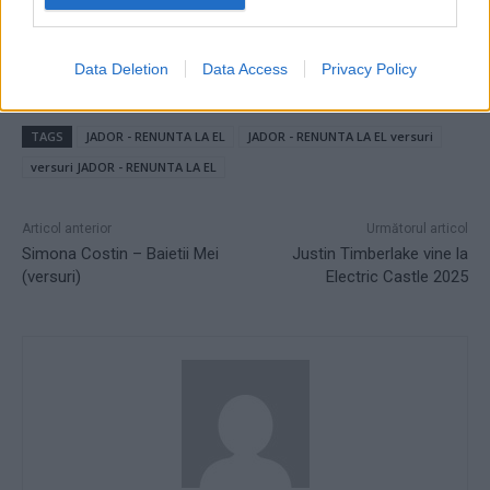
Data Deletion
Data Access
Privacy Policy
TAGS
JADOR - RENUNTA LA EL
JADOR - RENUNTA LA EL versuri
versuri JADOR - RENUNTA LA EL
Articol anterior
Următorul articol
Simona Costin – Baietii Mei
Justin Timberlake vine la
(versuri)
Electric Castle 2025