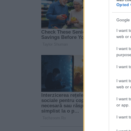
Opted 
Google 
I want t
web or d
I want t
purpose
I want 
I want t
web or d
I want t
or app.
I want t
I want t