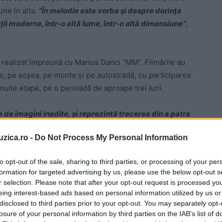
une în alta.
“În melodie este vorba și despre dorința
ții moderne, într-o altă lume, într-o altă dimensiune”
,
t realizat împreună cu Marius Danci “MM”. Filmările au
re, pe soșea, pe munte și pe autostradă, cu participarea
 multe etape, pe o perioadă de aproape trei luni.
e de imagini inedite, și reprezintă trecerea din a patra
t de la sfârșitul lumii, subiect intens mediatizat în
uzica.ro -
Do Not Process My Personal Information
 veni sfârșitul lumii, iar noi am redat în acest clip
 la auzul acestor zvonuri”
, a afirmat Adi Barar,
to opt-out of the sale, sharing to third parties, or processing of your per
formation for targeted advertising by us, please use the below opt-out s
r selection. Please note that after your opt-out request is processed y
eing interest-based ads based on personal information utilized by us or
disclosed to third parties prior to your opt-out. You may separately opt-
losure of your personal information by third parties on the IAB’s list of