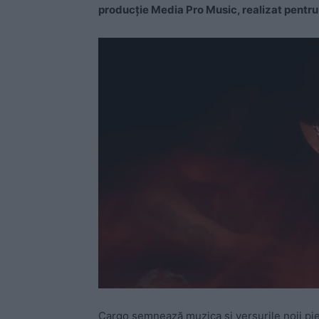
producție Media Pro Music, realizat pentru
Cargo semnează muzica și versurile noii pi