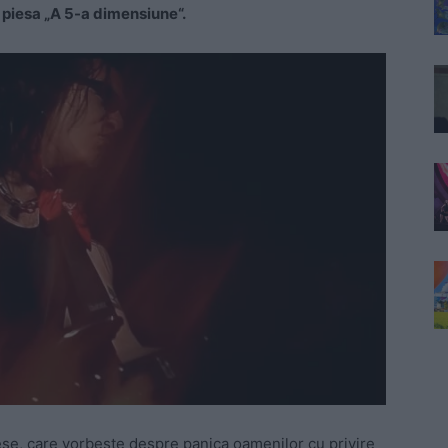
 piesa „A 5-a dimensiune“.
ese, care vorbește despre panica oamenilor cu privire