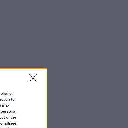
sonal or
ection to
ou may
 personal
out of the
 downstream