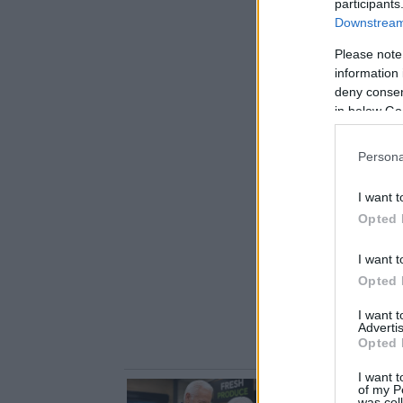
participants
Downstream 
Please note
information 
deny consent
in below Go
Persona
I want t
Opted 
I want t
Opted 
I want 
Advertis
Opted 
I want t
of my P
was col