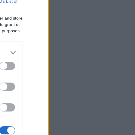
B’s List of
er and store
to grant or
ed purposes