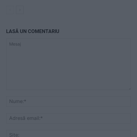
LASĂ UN COMENTARIU
Mesaj
Nu
Ad
ema
Sit