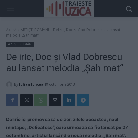
Acasă
ARTIȘTI ROMÂNI
Deliric, Doc și Vlad Dobrescu au lansat
melodia „Șah mat“
ARTIȘTI ROMÂNI
Deliric, Doc și Vlad Dobrescu
au lansat melodia „Șah mat“
By
Iulian Ioncea
18 octombrie 2013
Deliric își promovează de zor, zilele aceastea, noul
mixtape, „Delicatese“, care urmează să fie lansat pe 27
octombrie, artistul lansând o nouă melodie, „Șah mat“.