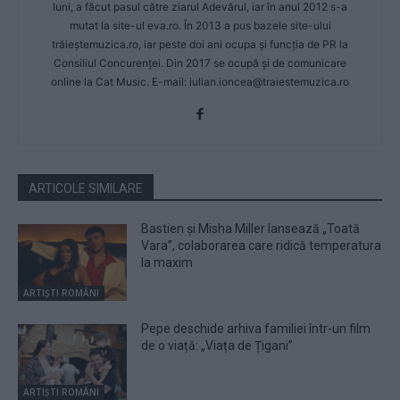
luni, a făcut pasul către ziarul Adevărul, iar în anul 2012 s-a
mutat la site-ul eva.ro. În 2013 a pus bazele site-ului
trăieștemuzica.ro, iar peste doi ani ocupa și funcția de PR la
Consiliul Concurenței. Din 2017 se ocupă și de comunicare
online la Cat Music. E-mail:
iulian.ioncea@traiestemuzica.ro
ARTICOLE SIMILARE
Bastien și Misha Miller lansează „Toată
Vara”, colaborarea care ridică temperatura
la maxim
ARTIȘTI ROMÂNI
Pepe deschide arhiva familiei într-un film
de o viață: „Viața de Țigani”
ARTIȘTI ROMÂNI