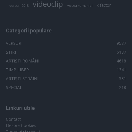
videoclip
x factor
versuri 2018
vocea romaniei
Categorii populare
VERSURI
9587
ȘTIRI
6187
ARTIȘTI ROMÂNI
4618
TIMP LIBER
1341
ARTIȘTI STRĂINI
531
SPECIAL
218
Linkuri utile
Contact
Despre Cookies
Termeni si conditii