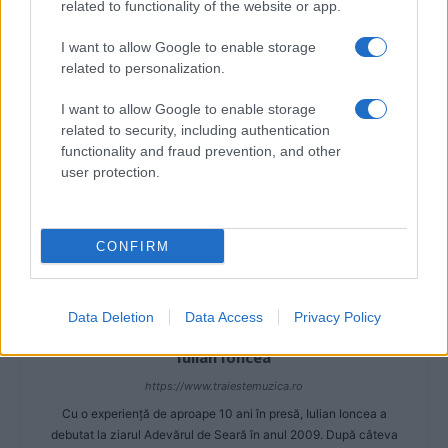
related to functionality of the website or app.
muzica 2013
muzica octombrie 2013
sah mat
vlad dobrescu
I want to allow Google to enable storage
related to personalization.
Articol anterior
Următorul articol
Elena Gheorghe: „În clasa a
Ilinca Vandici a făcut o
I want to allow Google to enable storage
patra mă credeam Xena“
pasiune pentru dulciuri
related to security, including authentication
functionality and fraud prevention, and other
user protection.
CONFIRM
Data Deletion
Data Access
Privacy Policy
Iulian Ioncea
https://www.traiestemuzica.ro
Cu o experiență de aproape 10 ani în presă, Iulian Ioncea a
debutat la ziarul Adevărul de Seară în anul 2009. După câteva