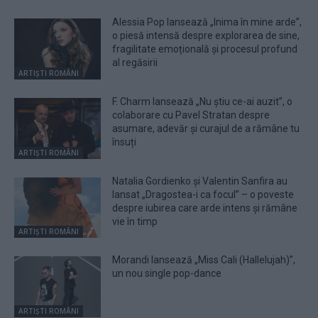
Alessia Pop lansează „Inima în mine arde”,
o piesă intensă despre explorarea de sine,
fragilitate emoțională și procesul profund
al regăsirii
ARTIȘTI ROMÂNI
F. Charm lansează „Nu știu ce-ai auzit”, o
colaborare cu Pavel Stratan despre
asumare, adevăr și curajul de a rămâne tu
însuți
ARTIȘTI ROMÂNI
Natalia Gordienko și Valentin Sanfira au
lansat „Dragostea-i ca focul” – o poveste
despre iubirea care arde intens și rămâne
vie în timp
ARTIȘTI ROMÂNI
Morandi lansează „Miss Cali (Hallelujah)”,
un nou single pop-dance
ARTIȘTI ROMÂNI