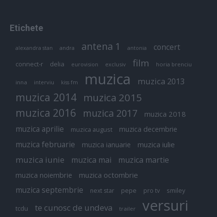
Etichete
antena 1
concert
andra
alexandra stan
antonia
film
connect-r
delia
eurovision
exclusiv
horia brenciu
muzica
muzica 2013
inna
interviu
kiss fm
muzica 2014
muzica 2015
muzica 2016
muzica 2017
muzica 2018
muzica aprilie
muzica decembrie
muzica august
muzica februarie
muzica iulie
muzica ianuarie
muzica iunie
muzica mai
muzica martie
muzica octombrie
muzica noiembrie
muzica septembrie
pepe
smiley
next star
pro tv
versuri
te cunosc de undeva
tcdu
trailer