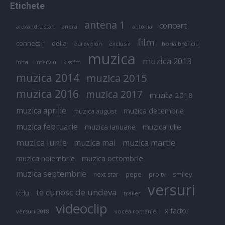
Etichete
antena 1
concert
andra
alexandra stan
antonia
film
connect-r
delia
eurovision
exclusiv
horia brenciu
muzica
muzica 2013
inna
interviu
kiss fm
muzica 2014
muzica 2015
muzica 2016
muzica 2017
muzica 2018
muzica aprilie
muzica decembrie
muzica august
muzica februarie
muzica iulie
muzica ianuarie
muzica iunie
muzica mai
muzica martie
muzica octombrie
muzica noiembrie
muzica septembrie
pepe
smiley
next star
pro tv
versuri
te cunosc de undeva
tcdu
trailer
videoclip
x factor
versuri 2018
vocea romaniei