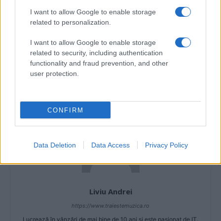
lady gaga venus
muzica 2013
muzica octombrie 2013
venus
I want to allow Google to enable storage
related to personalization.
Articol anterior
Următorul articol
I want to allow Google to enable storage
Horia Brenciu a lansat
„MasterChef – Proba
related to security, including authentication
videoclipul piesei „Hello“
celebrităţii”: Don Baxter şi
functionality and fraud prevention, and other
Carmen Şerban au nevoie de
user protection.
medic
CONFIRM
Data Deletion
Data Access
Privacy Policy
Liviu Andrei
https://www.traiestemuzica.ro
Lucrează în vânzări de mai bine de 10 ani și este pasionat de IT.