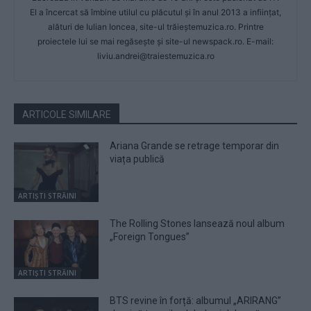
El a încercat să îmbine utilul cu plăcutul și în anul 2013 a inființat,
alături de Iulian Ioncea, site-ul trăieștemuzica.ro. Printre
proiectele lui se mai regăsește și site-ul newspack.ro. E-mail:
liviu.andrei@traiestemuzica.ro
ARTICOLE SIMILARE
Ariana Grande se retrage temporar din
viața publică
ARTIȘTI STRĂINI
The Rolling Stones lansează noul album
„Foreign Tongues”
ARTIȘTI STRĂINI
BTS revine în forță: albumul „ARIRANG”