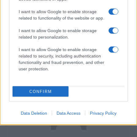
I want to allow Google to enable storage
related to functionality of the website or app.
I want to allow Google to enable storage
TAGS
accident dj sava
dj sava
masina
masina dj sava
related to personalization.
I want to allow Google to enable storage
Articol anterior
Următorul articol
related to security, including authentication
Trupa One a lansat o nouă
Giulia: „Mi-aș dori foarte mult
functionality and fraud prevention, and other
melodie, „Till the end of time“
ca la un moment dat să
user protection.
profesez ca psiholog“
CONFIRM
Data Deletion
Data Access
Privacy Policy