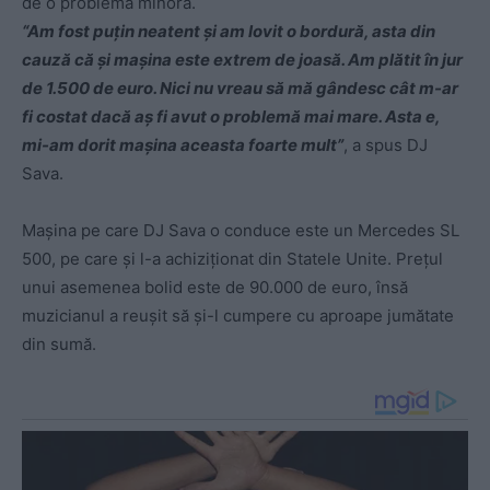
de o problemă minoră.
“Am fost puțin neatent și am lovit o bordură, asta din
cauză că și mașina este extrem de joasă. Am plătit în jur
de 1.500 de euro. Nici nu vreau să mă gândesc cât m-ar
fi costat dacă aș fi avut o problemă mai mare. Asta e,
mi-am dorit mașina aceasta foarte mult”
, a spus DJ
Sava.
Mașina pe care DJ Sava o conduce este un Mercedes SL
500, pe care și l-a achiziționat din Statele Unite. Prețul
unui asemenea bolid este de 90.000 de euro, însă
muzicianul a reușit să și-l cumpere cu aproape jumătate
din sumă.