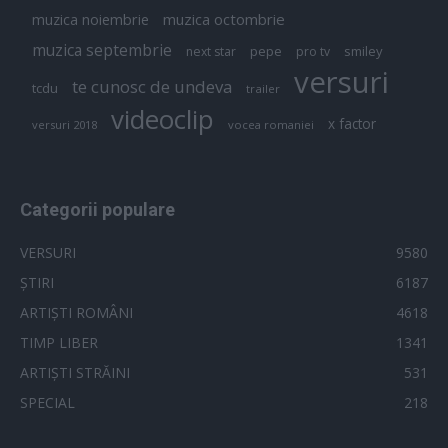
muzica octombrie
muzica noiembrie
muzica septembrie
pepe
smiley
next star
pro tv
versuri
te cunosc de undeva
tcdu
trailer
videoclip
x factor
versuri 2018
vocea romaniei
Categorii populare
VERSURI
9580
ȘTIRI
6187
ARTIȘTI ROMÂNI
4618
TIMP LIBER
1341
ARTIȘTI STRĂINI
531
SPECIAL
218