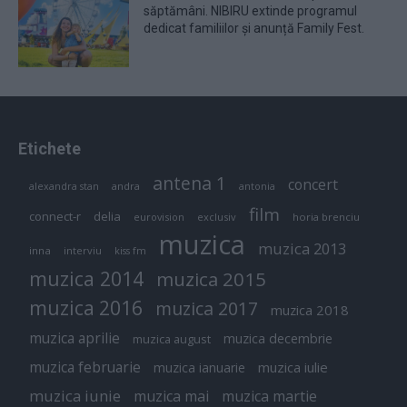
săptămâni. NIBIRU extinde programul
dedicat familiilor și anunță Family Fest.
Etichete
antena 1
concert
andra
alexandra stan
antonia
film
connect-r
delia
eurovision
exclusiv
horia brenciu
muzica
muzica 2013
inna
interviu
kiss fm
muzica 2014
muzica 2015
muzica 2016
muzica 2017
muzica 2018
muzica aprilie
muzica decembrie
muzica august
muzica februarie
muzica iulie
muzica ianuarie
muzica iunie
muzica mai
muzica martie