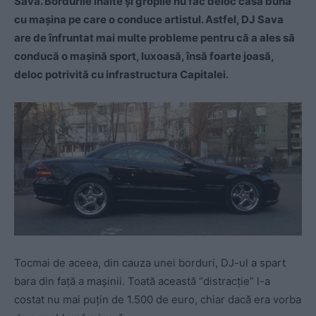
Sava. Bordurile înalte și gropile nu fac deloc casă bună
cu mașina pe care o conduce artistul. Astfel, DJ Sava
are de înfruntat mai multe probleme pentru că a ales să
conducă o mașină sport, luxoasă, însă foarte joasă,
deloc potrivită cu infrastructura Capitalei.
Tocmai de aceea, din cauza unei borduri, DJ-ul a spart
bara din față a mașinii. Toată această “distracție” l-a
costat nu mai puțin de 1.500 de euro, chiar dacă era vorba