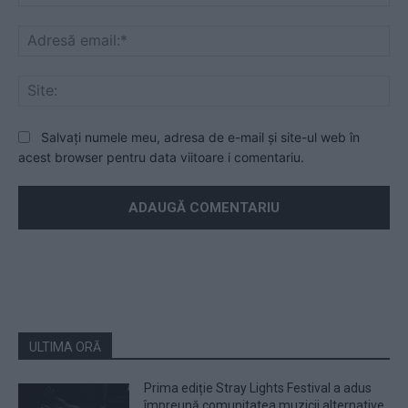
Ad
ema
Sit
Salvați numele meu, adresa de e-mail și site-ul web în
acest browser pentru data viitoare i comentariu.
ULTIMA ORĂ
Prima ediție Stray Lights Festival a adus
împreună comunitatea muzicii alternative