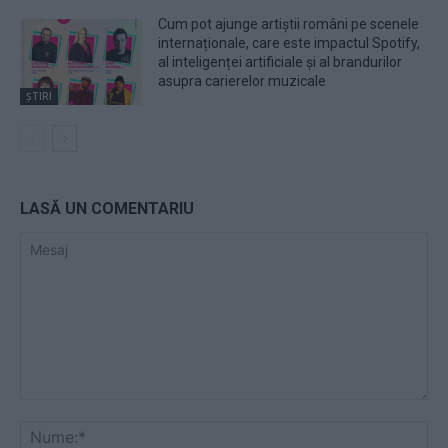
Cum pot ajunge artiștii români pe scenele
internaționale, care este impactul Spotify,
al inteligenței artificiale și al brandurilor
asupra carierelor muzicale
ȘTIRI
LASĂ UN COMENTARIU
Mesaj
Nu