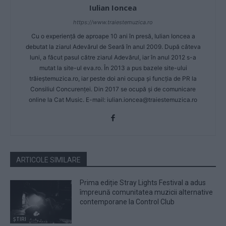
Iulian Ioncea
https://www.traiestemuzica.ro
Cu o experiență de aproape 10 ani în presă, Iulian Ioncea a
debutat la ziarul Adevărul de Seară în anul 2009. După câteva
luni, a făcut pasul către ziarul Adevărul, iar în anul 2012 s-a
mutat la site-ul eva.ro. În 2013 a pus bazele site-ului
trăieștemuzica.ro, iar peste doi ani ocupa și funcția de PR la
Consiliul Concurenței. Din 2017 se ocupă și de comunicare
online la Cat Music. E-mail:
iulian.ioncea@traiestemuzica.ro
ARTICOLE SIMILARE
Prima ediție Stray Lights Festival a adus
împreună comunitatea muzicii alternative
contemporane la Control Club
ȘTIRI