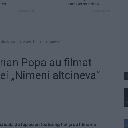
ideoclipul melodiei „Nimeni altcineva“
rian Popa au filmat
ei „Nimeni altcineva“
icală de top cu un featuring hot şi cu filmările