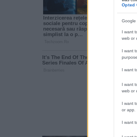
Opted 
Google 
I want t
web or d
I want t
purpose
I want 
I want t
web or d
I want t
or app.
I want t
I want t