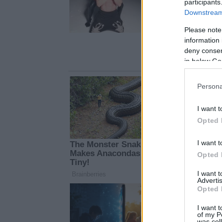
participants
Downstream 
Please note
information 
deny consent
in below Go
Persona
I want t
Opted 
I want t
Opted 
I want 
Advertis
Opted 
I want t
of my P
was col