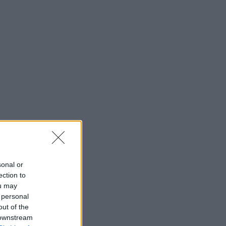
sonal or
ection to
ou may
 personal
out of the
 downstream