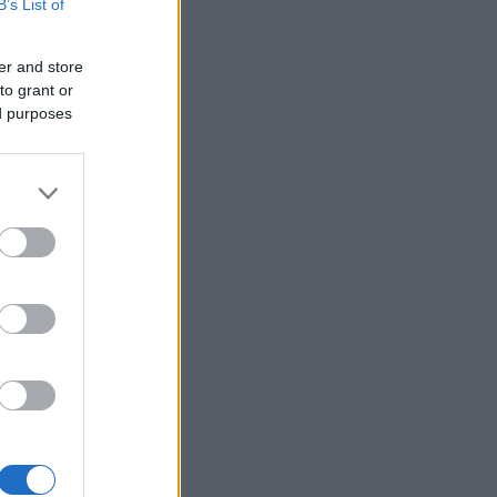
B’s List of
er and store
to grant or
ed purposes