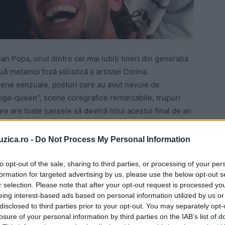
n Popa, unul dintre cei mai iubiţi tineri din generaţia
uă metamorfoză stilistică a artistei Corina.
cene senzuale, posturi care au avut nevoie de
yoga-queen”, scene coregrafice remarcabile, trupuri
are are toate şansele să devină hitul acestui final de an
 Corinei.
uzica.ro -
Do Not Process My Personal Information
 John Puzzle, Corina povestind că pentru videoclipul
ngă de pregătire.
to opt-out of the sale, sharing to third parties, or processing of your per
formation for targeted advertising by us, please use the below opt-out s
r selection. Please note that after your opt-out request is processed y
eing interest-based ads based on personal information utilized by us or
disclosed to third parties prior to your opt-out. You may separately opt-
losure of your personal information by third parties on the IAB’s list of