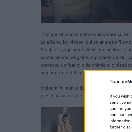
“Nimeni altcineva” este o colaborare cu Doria
Lala Band, iar videoclipul se anunţă a fi o no
Poziţii de yoga acrobatică spectaculoase, s
săptămâni de pregătire, o poveste de stil “
perfecte, un feat plin de chimie şi o piesă c
sunt ingredientele celui mai nou videoclip al
TraiesteM
Melodia “Nimeni alticneva” este compusă de
piesei a avut nevoie de o perioadă foarte lu
If you wish 
sensitive in
confirm you
continue se
information 
further disc