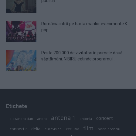
publică
România intră pe harta marilor evenimente K-
pop
Peste 700.000 de vizitatori în primele două
săptămâni. NIBIRU extinde programul...
Etichete
antena 1
concert
andra
alexandra stan
antonia
film
connect-r
delia
eurovision
exclusiv
horia brenciu