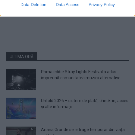
Data Deletion
Data Access
Privacy Policy
1
2
ULTIMA ORĂ
Prima ediție Stray Lights Festival a adus
împreună comunitatea muzicii alternative...
Untold 2026 – sistem de plată, check-in, acces
și alte informații...
Ariana Grande se retrage temporar din viața