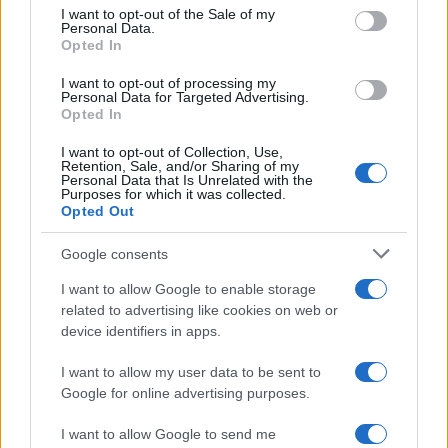
consent section.
I want to opt-out of the Sale of my
Personal Data.
Opted In
I want to opt-out of processing my
Personal Data for Targeted Advertising.
Opted In
I want to opt-out of Collection, Use,
Retention, Sale, and/or Sharing of my
Personal Data that Is Unrelated with the
Purposes for which it was collected.
Opted Out
„La ușa mea” – o poveste de dragoste în
versuri, cantata...
Google consents
I want to allow Google to enable storage
related to advertising like cookies on web or
device identifiers in apps.
I want to allow my user data to be sent to
Google for online advertising purposes.
I want to allow Google to send me