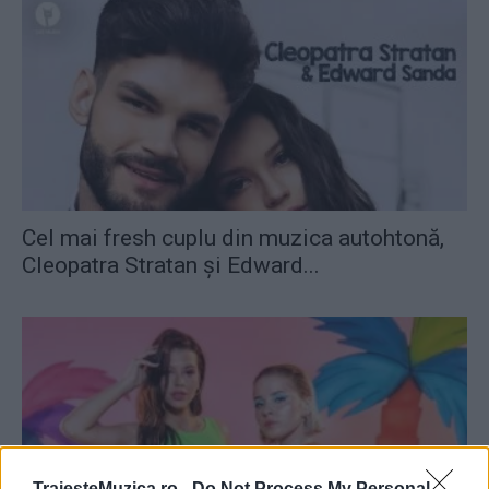
Cel mai fresh cuplu din muzica autohtonă,
Cleopatra Stratan și Edward...
TraiesteMuzica.ro -
Do Not Process My Personal