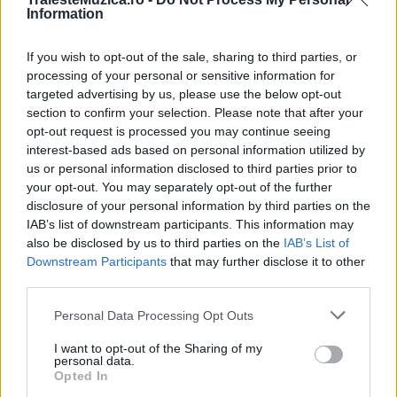
Information
If you wish to opt-out of the sale, sharing to third parties, or
Ilinca & Cleopatra Stratan dau startul
processing of your personal or sensitive information for
distracției „Vara asta (pe Tik...
targeted advertising by us, please use the below opt-out
section to confirm your selection. Please note that after your
opt-out request is processed you may continue seeing
interest-based ads based on personal information utilized by
us or personal information disclosed to third parties prior to
your opt-out. You may separately opt-out of the further
disclosure of your personal information by third parties on the
IAB’s list of downstream participants. This information may
also be disclosed by us to third parties on the
IAB’s List of
Downstream Participants
that may further disclose it to other
third parties.
Please note that this website/app uses one or more Google
Personal Data Processing Opt Outs
Edward Sanda îşi va petrece ziua de naștere
services and may gather and store information including but
la Chișinău, împreună...
not limited to your visit or usage behaviour. You may click to
I want to opt-out of the Sharing of my
personal data.
grant or deny consent to Google and its third-party tags to
Opted In
use your data for below specified purposes in below Google