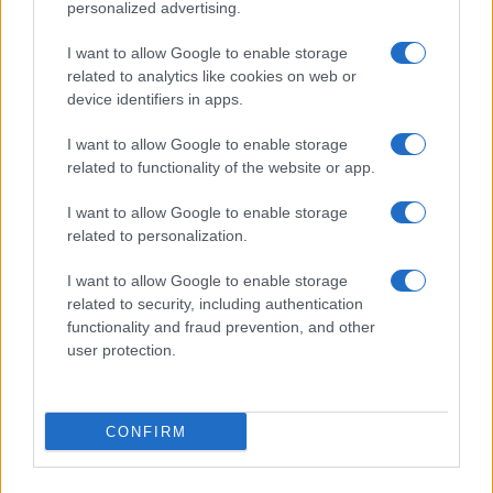
personalized advertising.
I want to allow Google to enable storage
Cleopatra Stratan, transformare radicală de
related to analytics like cookies on web or
look în noul clip, „Angela“: este...
device identifiers in apps.
I want to allow Google to enable storage
related to functionality of the website or app.
I want to allow Google to enable storage
related to personalization.
I want to allow Google to enable storage
related to security, including authentication
functionality and fraud prevention, and other
user protection.
Cleopatra Stratan a lansat o nouă piesă,
„Pupă-mă“, al cărei clip...
CONFIRM