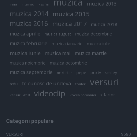
muzica
muzica 2013
inna
interviu
kiss fm
muzica 2014
muzica 2015
muzica 2016
muzica 2017
muzica 2018
muzica aprilie
muzica decembrie
muzica august
muzica februarie
muzica iulie
muzica ianuarie
muzica iunie
muzica mai
muzica martie
muzica octombrie
muzica noiembrie
muzica septembrie
pepe
smiley
next star
pro tv
versuri
te cunosc de undeva
tcdu
trailer
videoclip
x factor
versuri 2018
vocea romaniei
Categorii populare
VERSURI
9580