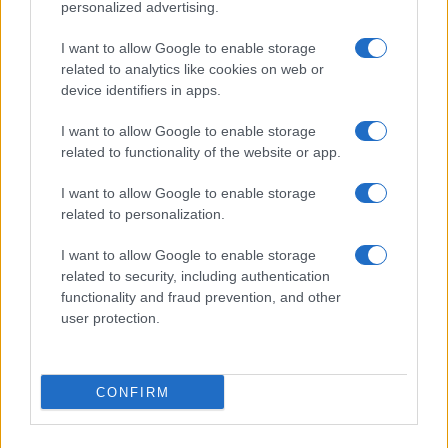
personalized advertising.
I want to allow Google to enable storage
Un finalist de la „Românii au talent“ urcă pe
related to analytics like cookies on web or
scena „Vocea...
device identifiers in apps.
I want to allow Google to enable storage
related to functionality of the website or app.
I want to allow Google to enable storage
related to personalization.
I want to allow Google to enable storage
related to security, including authentication
functionality and fraud prevention, and other
user protection.
Michel Kotcha, Tobi Ibitoye, Cristina Bălan
şi Tomi Weissbuch s-au calificat...
CONFIRM