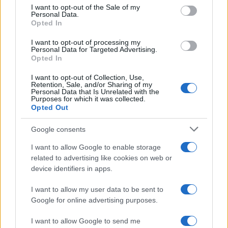
consent section.
I want to opt-out of the Sale of my
Personal Data.
Opted In
I want to opt-out of processing my
Personal Data for Targeted Advertising.
Opted In
I want to opt-out of Collection, Use,
Retention, Sale, and/or Sharing of my
Personal Data that Is Unrelated with the
Purposes for which it was collected.
Opted Out
Antrenorii de la „Vocea României“ luptă
diferit în cea de-a cincea...
Google consents
I want to allow Google to enable storage
related to advertising like cookies on web or
device identifiers in apps.
I want to allow my user data to be sent to
Google for online advertising purposes.
I want to allow Google to send me