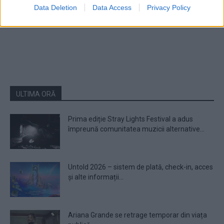
Data Deletion
Data Access
Privacy Policy
1
2
ULTIMA ORĂ
Prima ediție Stray Lights Festival a adus
împreună comunitatea muzicii alternative...
Untold 2026 – sistem de plată, check-in, acces
și alte informații...
Ariana Grande se retrage temporar din viața