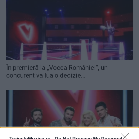
În premieră la „Vocea României“, un
concurent va lua o decizie...
TraiesteMuzica.ro -
Do Not Process My Personal