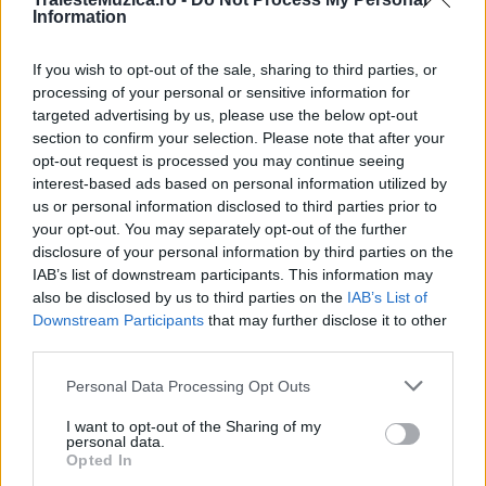
Information
If you wish to opt-out of the sale, sharing to third parties, or
„Vocea României“: Concurenții luptă pentru
processing of your personal or sensitive information for
un loc în cele patru echipe...
targeted advertising by us, please use the below opt-out
section to confirm your selection. Please note that after your
opt-out request is processed you may continue seeing
interest-based ads based on personal information utilized by
us or personal information disclosed to third parties prior to
your opt-out. You may separately opt-out of the further
disclosure of your personal information by third parties on the
IAB’s list of downstream participants. This information may
also be disclosed by us to third parties on the
IAB’s List of
Downstream Participants
that may further disclose it to other
third parties.
Please note that this website/app uses one or more Google
Personal Data Processing Opt Outs
„Vocea României“: Misterul din spatele
services and may gather and store information including but
cortinei îi va lăsa fără cuvinte...
not limited to your visit or usage behaviour. You may click to
I want to opt-out of the Sharing of my
personal data.
grant or deny consent to Google and its third-party tags to
Opted In
use your data for below specified purposes in below Google