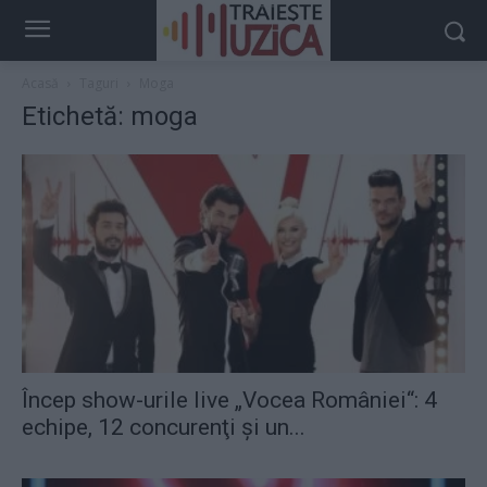
Acasă
Taguri
Moga
Etichetă: moga
Încep show-urile live „Vocea României“: 4
echipe, 12 concurenţi şi un...