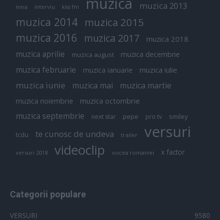
muzica
muzica 2013
inna
interviu
kiss fm
muzica 2014
muzica 2015
muzica 2016
muzica 2017
muzica 2018
muzica aprilie
muzica decembrie
muzica august
muzica februarie
muzica iulie
muzica ianuarie
muzica iunie
muzica mai
muzica martie
muzica octombrie
muzica noiembrie
muzica septembrie
pepe
smiley
next star
pro tv
versuri
te cunosc de undeva
tcdu
trailer
videoclip
x factor
versuri 2018
vocea romaniei
Categorii populare
VERSURI
9580